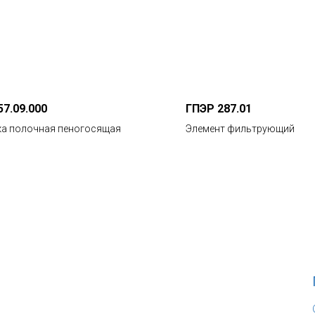
57.09.000
ГПЭР 287.01
ка полочная пеногосящая
Элемент фильтрующий